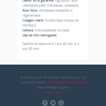
Castor oil si glicerina.
Ingrijeste, reda
catifelarea pielii, hidrateaza, netezeste.
Aloe Vera.
Hidrateaza netezeste si
regenereaza.
Colagen marin.
Echilibreaza nivelul de
hidratare.
Cafeina.
Imbunatateste circulati.
Ulei de ricin hidrogenat
Sedinta dureaza intre 1 ora 30 min si 2
ore 30 min.
© 2026 enVogue. Str. General Traian Mosoiu, nr. 33,
Cluj Napoca. Telefon:
0264.593 034
;
0745.018 282
.
Email: office@envogue.ro
ANPC
*
SOL
F
L
X