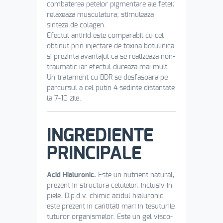
combaterea petelor pigmentare ale fetei;
relaxeaza musculatura; stimuleaza
sinteza de colagen.
Efectul antirid este comparabil cu cel
obtinut prin injectare de toxina botulinica
si prezinta avantajul ca se realizeaza non-
traumatic iar efectul dureaza mai mult.
Un tratament cu BDR se desfasoara pe
parcursul a cel putin 4 sedinte distantate
la 7-10 zile.
INGREDIENTE
PRINCIPALE
Acid Hialuronic.
Este un nutrient natural,
prezent in structura celulelor, inclusiv in
piele. D.p.d.v. chimic acidul hialuronic
este prezent in cantitati mari in tesuturile
tuturor organismelor. Este un gel visco-