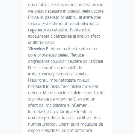
una dintre cele mai importante vitamine
ale pielii, necesara in special pielii uscate.
Pielea isi gaseste echilibrul si arata mai
tanara. Este stimulat metabolismul si
regenerarea celulelor. Pantenolul
accelereaza cicatrizarea si are un efect
antiinflamator.
Vitamina E.
Vitamina E este vitamina
care protejeaza pielea. Reduce
degradarea celulelor cauzata de radicalii
liberi ce sunt responsabili de
imbatranirea prematura a pielii.
Hialuronul imbunatateste nivelul
hidratarii in piele, face pielea moale si
neteda. Membranele celulelor sunt fixate
si protejate de vitamina E, avand un
efect de impiedicare a inflamarii.
In acelasi timp vitamina E inlatura
efectele produse de radicalii liberi. Asa
numitii „radicali liberi” sunt molecule de
oxigen desprinse, ce pot deteriora