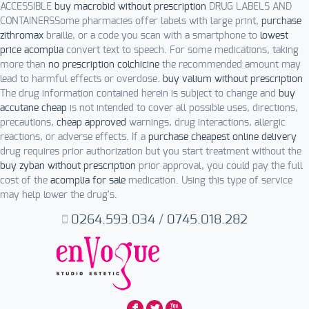
ACCESSIBLE
buy macrobid without prescription
DRUG LABELS AND
CONTAINERSSome pharmacies offer labels with large print,
purchase
zithromax
braille, or a code you scan with a smartphone to
lowest
price acomplia
convert text to speech. For some medications, taking
more than
no prescription colchicine
the recommended amount may
lead to harmful effects or overdose.
buy valium without prescription
The drug information contained herein is subject to change and
buy
accutane cheap
is not intended to cover all possible uses, directions,
precautions,
cheap approved
warnings, drug interactions, allergic
reactions, or adverse effects. If a
purchase cheapest online delivery
drug requires prior authorization but you start treatment without the
buy zyban without prescription
prior approval, you could pay the full
cost of the
acomplia for sale
medication. Using this type of service
may help lower the drug's.
0264.593.034
/
0745.018.282
F
L
X