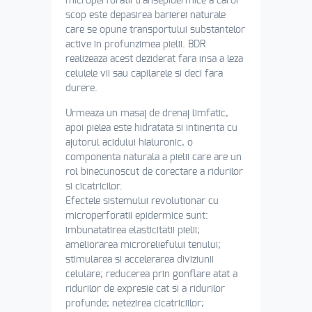
microperforatii transepidermice a caror
scop este depasirea barierei naturale
care se opune transportului substantelor
active in profunzimea pielii. BDR
realizeaza acest deziderat fara insa a leza
celulele vii sau capilarele si deci fara
durere.
Urmeaza un masaj de drenaj limfatic,
apoi pielea este hidratata si intinerita cu
ajutorul acidului hialuronic, o
componenta naturala a pielii care are un
rol binecunoscut de corectare a ridurilor
si cicatricilor.
Efectele sistemului revolutionar cu
microperforatii epidermice sunt:
imbunatatirea elasticitatii pielii;
ameliorarea microreliefului tenului;
stimularea si accelerarea diviziunii
celulare; reducerea prin gonflare atat a
ridurilor de expresie cat si a ridurilor
profunde; netezirea cicatriciilor;