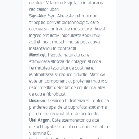
celulele. Vitamina E ajuta la inlaturarea
radicalilor liberi.
Syn-Ake.
Syn-Ake este cel mai nou
tripeptid derivat biotehnologic, care
calmeaza contractiile musculare. Acest
ingredient activ inlocuieste sodiumul
astfel incat muschii nu se pot activa
instantaneu in contractii.
Matrixyl.
Peptida naturala care
stimuleaza sinteza de colagen si reda
fermitatea tesutului de sustinere.
Minimalizaza si reduce ridurile. Matrixyl
este un component al proteinei matrix si
este imediat detectat de celule mai ales
de catre fibroblast.
Desaron.
Desaron hidrateaza si impiedica
pierderea apei de la suprafata epidermei
prin formrea unui film de protectie.
Ulei Argan.
Este asemanator cu alte
uleiuri bogate in tocoferol, concentrat in
vitamina E.