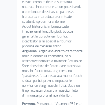
elastic, compus dintr-o substanta
naturala. Hialuronul este un polizaharid,
o combinatie de zahar, ce pastreaza
hidratarea intercelulara si in toate
straturile epidermei si dermei.
Acidul hialuronic imbunatateste
infatisarea si functiile pielii. Succes
garantat in corectarea ridurilor,
cicatricelor si in special a ridurilor
produse de trecerea anilor.
Argilerina.
Argerilena este folosita foarte
mult in domeniul cosmeticii, ca o
alternative netoxica a toxinelor Botulinice.
Spre deosebire de Botox, care blocheaza
muschii faciali total, argerilena nu
“paralizeaza”, dar relaxeaza muscii faciali
si doar partial previne impulsurile
nervilor ce ating muschii fetei. Dupa un
timp, aceasta relaxare a muscilor fetei
diminueaza profunzimea ridurilor.
Pantenol.
Pentanolul ( Vitamina B5 ) este