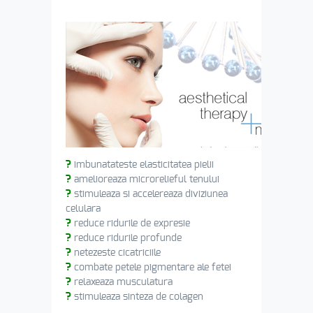
?
imbunatateste elasticitatea pielii
?
amelioreaza microrelieful tenului
?
stimuleaza si accelereaza diviziunea
celulara
?
reduce ridurile de expresie
?
reduce ridurile profunde
?
netezeste cicatriciile
?
combate petele pigmentare ale fetei
?
relaxeaza musculatura
?
stimuleaza sinteza de colagen