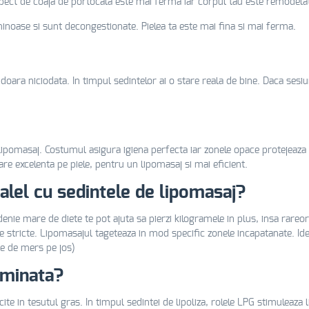
spect de coaja de portocala este mai ferma iar corpul tau este remodelat 
noase si sunt decongestionate. Pielea ta este mai fina si mai ferma.
doara niciodata. In timpul sedintelor ai o stare reala de bine. Daca sesi
omasaj. Costumul asigura igiena perfecta iar zonele opace protejeaza in
 excelenta pe piele, pentru un lipomasaj si mai eficient.
alel cu sedintele de lipomasaj?
nie mare de diete te pot ajuta sa pierzi kilogramele in plus, insa rareori
cele stricte. Lipomasajul tageteaza in mod specific zonele incapatanate. 
ute de mers pe jos)
iminata?
ite in tesutul gras. In timpul sedintei de lipoliza, rolele LPG stimuleaza li