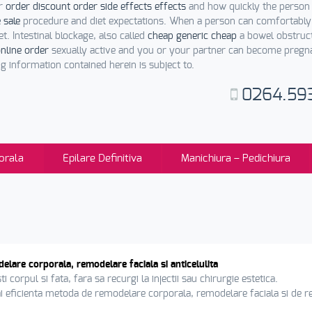
ar
order discount order side effects effects
and how quickly the person 
 sale
procedure and diet expectations. When a person can comfortab
et. Intestinal blockage, also called
cheap generic cheap
a bowel obstruc
nline order
sexually active and you or your partner can become pregn
 information contained herein is subject to.
0264.59
orala
Epilare Definitiva
Manichiura – Pedichiura
lare corporala, remodelare faciala si anticelulita
i corpul si fata, fara sa recurgi la injectii sau chirurgie estetica.
 eficienta metoda de remodelare corporala, remodelare faciala si de red