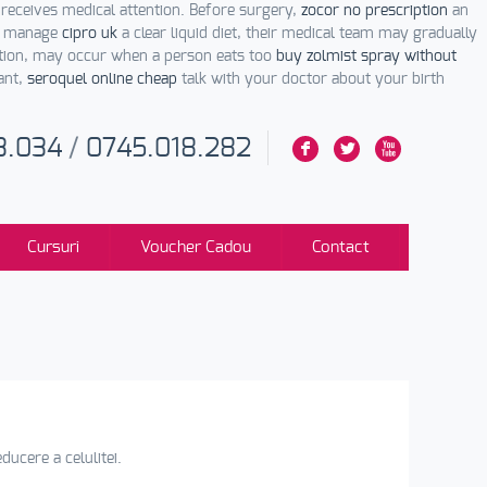
receives medical attention. Before surgery,
zocor no prescription
an
ly manage
cipro uk
a clear liquid diet, their medical team may gradually
tion, may occur when a person eats too
buy zolmist spray without
ant,
seroquel online cheap
talk with your doctor about your birth
3.034
/
0745.018.282
F
L
X
Cursuri
Voucher Cadou
Contact
ucere a celulitei.