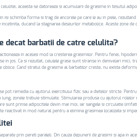
elulitei, aceasta se datoreaza si acumularii de grasime in tesutul adipo
in isi schimba forma si trag de ancorele pe care le au in piele, rezultand 
 incetinita, ducand la stagnarea deseurilor metabolice. Aceste zone de c
 decat barbatii de catre celulita?
eactioneaza in acelasi mod la cresterea grasimilor. Pentru fenei, hipoder
 in jos. Ca si rezultat, celulele grase sunt stranse in denivelari mici, tr
le oblice. Cand stratul de grasime al barbatilor creste, nu exista deform
e pot remedia cu ajutorul exercitiului fizic sau a dietelor stricte. Pentr
men lung, zonele trebuie stimulate. Stimularea produsa cu ajutorul rolelo
e sunt prinse adipocitele devin mai moi, iar sangele si circulatie limfat
este reactivat in mod natural pentru a elimina grasimea localizata si imper
itei
parate prin pereti paraleli. Din cauza depunerii de grasimi si apa in ace