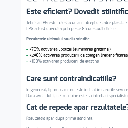
Este eficient? Dovedit stiintifi
Tehnica LPG este folosita de ani intregi de catre plasticien
LPG a fost dovedita prin peste 85 de studii clinice.
Rezultatele ultimului studiu stintific:
–
+70% activarea lipolizei (eliminarea grasimei)
–
+240% activarea producerii de colagen (redensificarea p
–
+160% activarea producerii de elastina
Care sunt contraindicatiile?
In genereal, lipomasajul nu este indicat in cazurile sever
Daca aveti dubii, cel mai bine este sa intrebati specialis
Cat de repede apar rezultatele
Rezultatele apar dupa prima sendinta.