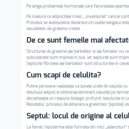
Pe langa problemele hormonale care favorizeaza aparitia c
Pe masura ce adipocitele cresc, „invelisurile” care le cont
Procesul se autosustine deoarece circulatia sangelui este
saculetelor de grasime creste.
De ce sunt femeile mai afectate
Structurile de grasime ale barbatilor si ale femeilor nu r
subcutanate sunt impinse in sus, iar septurile sunt impinse
Septurile fibroase ale barbatilor sunt structurate in cana
Cum scapi de celulita?
Putine persoane realizeaza ca zonele urate de celulita nu s
tesutului adipos si obtinerea eliminarii celulitei pe ter
declanseaza un raspuns biologic profund: tesuturile in car
Rezultatul: procesul de eliberare a grasimilor (lipoliza) 
Septul: locul de origine al celul
La femei, hipoderma este formata din mici „adancituri” se