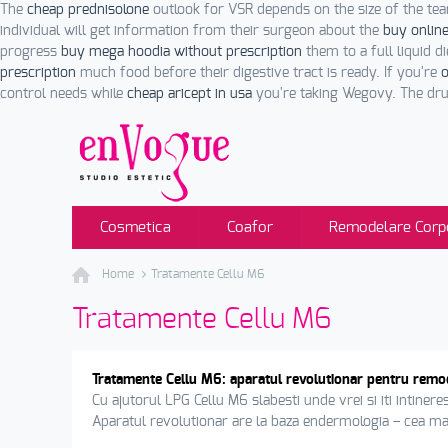
The
cheap prednisolone
outlook for VSR depends on the size of the te
individual will get information from their surgeon about the
buy online
progress
buy mega hoodia without prescription
them to a full liquid di
prescription
much food before their digestive tract is ready. If you're
o
control needs while
cheap aricept in usa
you're taking Wegovy. The drug
Cosmetica
Coafor
Remodelare Corp
Home
Tratamente Cellu M6
Tratamente Cellu M6
Tratamente Cellu M6: aparatul revolutionar pentru remode
Cu ajutorul LPG Cellu M6 slabesti unde vrei si iti intinerest
Aparatul revolutionar are la baza endermologia – cea mai