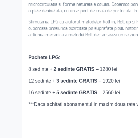
microcirculatia si forma naturala a celulei. Deoarece pere
o piele denivelata, cu un aspect de coaja de portocala. In
Stimularea LPG cu ajutorul metodelor Roll in, Roll up si R
elibereaza presiunea exercitata pe suprafata pielii, netezi
actiunea mecanica a metodei Roll declanseaza un raspuns 
Pachete LPG:
8 sedinte +
2 sedinte GRATIS
– 1280 lei
12 sedinte +
3 sedinte
GRATIS
– 1920 lei
16 sedinte +
5 sedinte
GRATIS
– 2560 lei
***Daca achitati abonamentul in maxim doua rate 
DESCOPERA TRATA