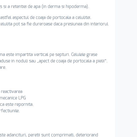
s si a retentiei de apa (in derma si hipoderma).
astfel aspectul de coaja de portocala a celulitei.
elulita pot sa fie dureroase daca presiunea din interiorul
ma este impartita vertical pe septuri. Celulele grase
aduse in noduli sau „apect de coaja de portocala a pielii”.
are.
u reactivarea
r mecanice LPG
ica este repornita.
fectiunile.
ste adancituri, peretii sunt comprimati, deteriorand