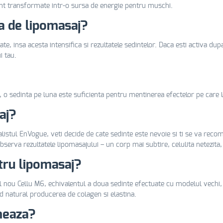
sunt transformate intr-o sursa de energie pentru muschi.
ta de lipomasaj?
te, insa acesta intensifica si rezultatele sedintelor. Daca esti activa d
i tau.
, o sedinta pe luna este suficienta pentru mentinerea efectelor pe care l
aj?
alistul EnVogue, veti decide de cate sedinte este nevoie si ti se va rec
 observa rezultatele lipomasajului – un corp mai subtire, celulita netezit
tru lipomasaj?
 nou Cellu M6, echivalentul a doua sedinte efectuate cu modelul vechi
od natural producerea de colagen si elastina.
meaza?