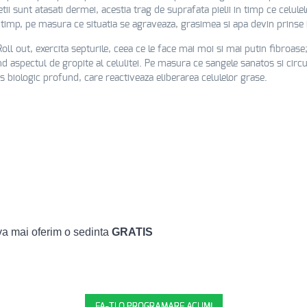
tii sunt atasati dermei, acestia trag de suprafata pielii in timp ce celul
 timp, pe masura ce situatia se agraveaza, grasimea si apa devin prinse i
oll out, exercita septurile, ceea ce le face mai moi si mai putin fibroase
nd aspectul de gropite al celulitei. Pe masura ce sangele sanatos si circu
biologic profund, care reactiveaza eliberarea celulelor grase.
va mai oferim o sedinta
GRATIS
MENTELE LIPOMASAJ CU CELLU M6, OFE
FA-TI O PROGRAMARE ACUM!