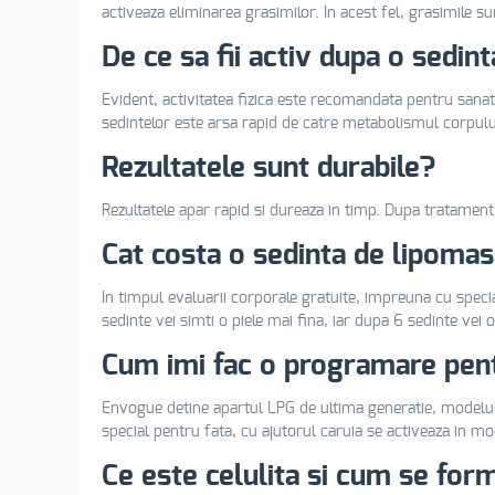
activeaza eliminarea grasimilor. In acest fel, grasimile 
De ce sa fii activ dupa o sedin
Evident, activitatea fizica este recomandata pentru sanata
sedintelor este arsa rapid de catre metabolismul corpulu
Rezultatele sunt durabile?
Rezultatele apar rapid si dureaza in timp. Dupa tratament
Cat costa o sedinta de lipomas
In timpul evaluarii corporale gratuite, impreuna cu speci
sedinte vei simti o piele mai fina, iar dupa 6 sedinte vei
Cum imi fac o programare pen
Envogue detine apartul LPG de ultima generatie, modelul
special pentru fata, cu ajutorul caruia se activeaza in m
Ce este celulita si cum se for