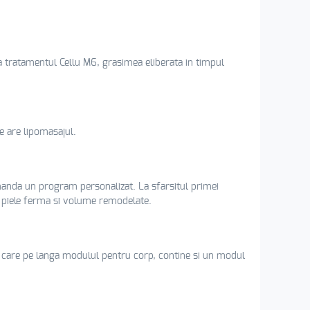
upa tratamentul Cellu M6, grasimea eliberata in timpul
e are lipomasajul.
omanda un program personalizat. La sfarsitul primei
a, piele ferma si volume remodelate.
, care pe langa modulul pentru corp, contine si un modul