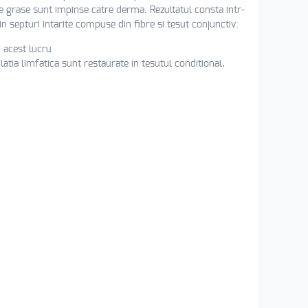
ele grase sunt impinse catre derma. Rezultatul consta intr-
n septuri intarite compuse din fibre si tesut conjunctiv.
; acest lucru
latia limfatica sunt restaurate in tesutul conditional,
RITE DE EN VOGUE