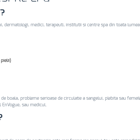
c?
i, dermatologi, medici, terapeuti, institutii si centre spa din toata lumea
ielii)
e de boala, probleme serioase de circulatie a sangelui, plebita sau femeil
tul EnVogue, sau medicul.
?