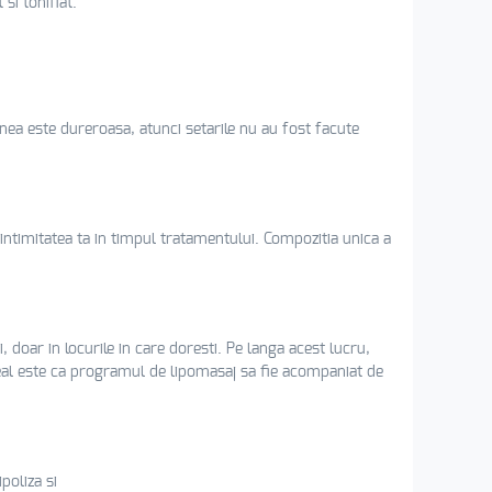
si tonifiat.
unea este dureroasa, atunci setarile nu au fost facute
timitatea ta in timpul tratamentului. Compozitia unica a
, doar in locurile in care doresti. Pe langa acest lucru,
Ideal este ca programul de lipomasaj sa fie acompaniat de
poliza si