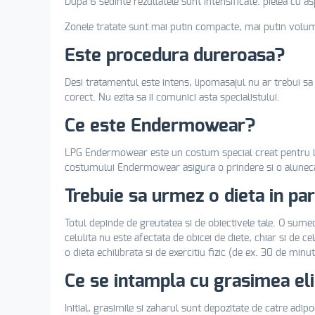
Dupa 6 sedinte rezultatele sunt intensificate: pielea cu a
Zonele tratate sunt mai putin compacte, mai putin volumi
Este procedura dureroasa?
Desi tratamentul este intens, lipomasajul nu ar trebui sa 
corect. Nu ezita sa ii comunici asta specialistului.
Ce este Endermowear?
LPG Endermowear este un costum special creat pentru lip
costumului Endermowear asigura o prindere si o alunecare
Trebuie sa urmez o dieta in par
Totul depinde de greutatea si de obiectivele tale. O sumede
celulita nu este afectata de obicei de diete, chiar si de 
o dieta echilibrata si de exercitiu fizic (de ex. 30 de min
Ce se intampla cu grasimea el
Initial, grasimile si zaharul sunt depozitate de catre adipoc