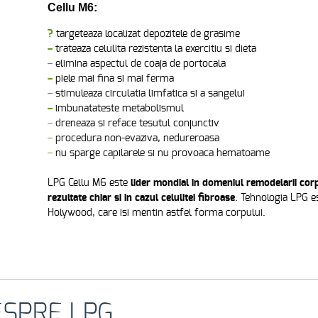
Cellu M6:
?
targeteaza localizat depozitele de grasime
–
trateaza celulita rezistenta la exercitiu si dieta
–
elimina aspectul de coaja de portocala
–
piele mai fina si mai ferma
–
stimuleaza circulatia limfatica si a sangelui
–
imbunatateste metabolismul
–
dreneaza si reface tesutul conjunctiv
–
procedura non-evaziva, nedureroasa
–
nu sparge capilarele si nu provoaca hematoame
LPG Cellu M6 este
lider mondial in domeniul remodelarii cor
rezultate chiar si in cazul celulitei fibroase
. Tehnologia LPG e
Holywood, care isi mentin astfel forma corpului.
ESPRE LPG