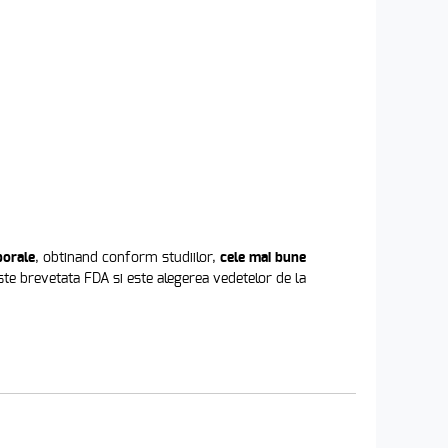
porale
, obtinand conform studiilor,
cele mai bune
ste brevetata FDA si este alegerea vedetelor de la