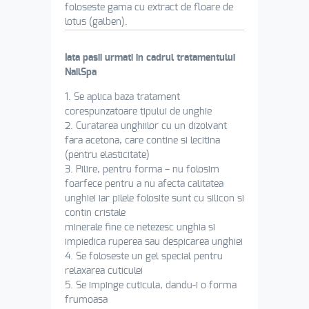
foloseste gama cu extract de floare de
lotus (galben).
Iata pasii urmati in cadrul tratamentului
NailSpa
1. Se aplica baza tratament
corespunzatoare tipului de unghie
2. Curatarea unghiilor cu un dizolvant
fara acetona, care contine si lecitina
(pentru elasticitate)
3. Pilire, pentru forma – nu folosim
foarfece pentru a nu afecta calitatea
unghiei iar pilele folosite sunt cu silicon si
contin cristale
minerale fine ce netezesc unghia si
impiedica ruperea sau despicarea unghiei
4. Se foloseste un gel special pentru
relaxarea cuticulei
5. Se impinge cuticula, dandu-i o forma
frumoasa