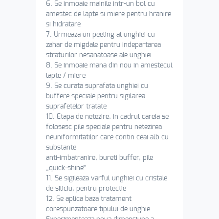
6. Se inmoaie mainile intr-un bol cu
amestec de lapte si miere pentru hranire
si hidratare
7. Urmeaza un peeling al unghiei cu
zahar de migdale pentru indepartarea
straturilor nesanatoase ale unghiei
8. Se inmoaie mana din nou in amestecul
lapte / miere
9. Se curata suprafata unghiei cu
buffere speciale pentru sigilarea
suprafetelor tratate
10. Etapa de netezire, in cadrul careia se
folosesc pile speciale pentru netezirea
neuniformitatilor care contin ceai alb cu
substante
anti-imbatranire, bureti buffer, pile
„quick-shine”
11. Se sigileaza varful unghiei cu cristale
de siliciu, pentru protectie
12. Se aplica baza tratament
corespunzatoare tipului de unghie