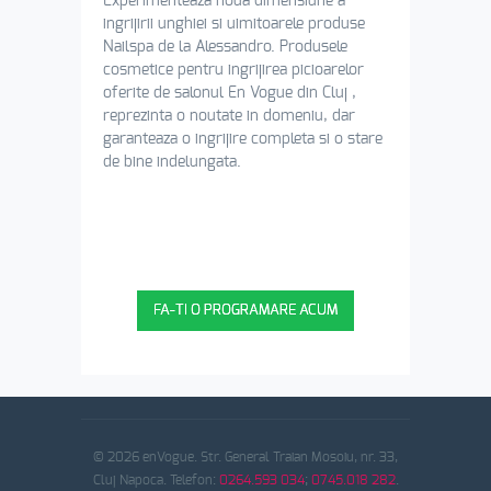
Experimenteaza noua dimensiune a
ingrijirii unghiei si uimitoarele produse
Nailspa de la Alessandro. Produsele
cosmetice pentru ingrijirea picioarelor
oferite de salonul En Vogue din Cluj ,
reprezinta o noutate in domeniu, dar
garanteaza o ingrijire completa si o stare
de bine indelungata.
VA ASTEPTAM LA
SALON!
FA-TI O PROGRAMARE ACUM
© 2026 enVogue. Str. General Traian Mosoiu, nr. 33,
Cluj Napoca. Telefon:
0264.593 034
;
0745.018 282
.