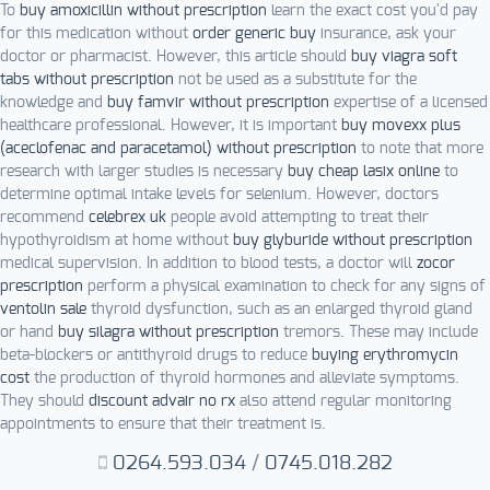
To
buy amoxicillin without prescription
learn the exact cost you'd pay
for this medication without
order generic buy
insurance, ask your
doctor or pharmacist. However, this article should
buy viagra soft
tabs without prescription
not be used as a substitute for the
knowledge and
buy famvir without prescription
expertise of a licensed
healthcare professional. However, it is important
buy movexx plus
(aceclofenac and paracetamol) without prescription
to note that more
research with larger studies is necessary
buy cheap lasix online
to
determine optimal intake levels for selenium. However, doctors
recommend
celebrex uk
people avoid attempting to treat their
hypothyroidism at home without
buy glyburide without prescription
medical supervision. In addition to blood tests, a doctor will
zocor
prescription
perform a physical examination to check for any signs of
ventolin sale
thyroid dysfunction, such as an enlarged thyroid gland
or hand
buy silagra without prescription
tremors. These may include
beta-blockers or antithyroid drugs to reduce
buying erythromycin
cost
the production of thyroid hormones and alleviate symptoms.
They should
discount advair no rx
also attend regular monitoring
appointments to ensure that their treatment is.
0264.593.034
/
0745.018.282